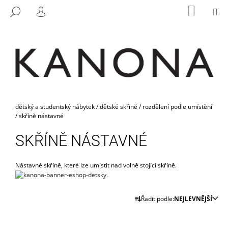
K
Přejít
NÁKUP
M
HLEDAT
na
KOŠÍK
O
PŘIHLÁŠENÍ
ZPĚT
ZPĚT
obsah
Š
Í
C
K
O
P
O
Domů
T
dětský a studentský nábytek
/
dětské skříně
/
rozdělení podle umístění
/
skříně nástavné
Ř
E
SKŘÍNĚ NÁSTAVNÉ
B
U
Nástavné skříně, které lze umístit nad volně stojící skříně.
J
.
E
Ř
Řadit podle:
NEJLEVNĚJŠÍ
T
A
E
Z
N