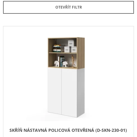
E
A
OTEVŘÍT FILTR
N
J
Í
Í
P
V
T
R
Ý
?
O
P
D
I
U
S
K
P
HLEDAT
T
R
Ů
O
D
D
U
O
P
K
O
T
R
Ů
U
SKŘÍŇ NÁSTAVNÁ POLICOVÁ OTEVŘENÁ (D-SKN-230-01)
Č
U