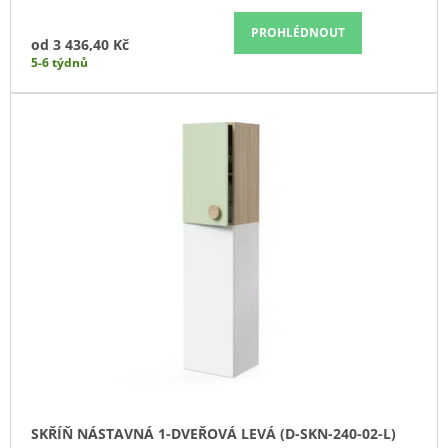
J
PROHLÉDNOUT
E
od
3 436,40 Kč
M
5-6 týdnů
E
STŮL
JEDNACÍ
ROZŠÍŘENÝ
(A-
STJ-
02)
10
272,90
Kč
SKŘÍŇ NÁSTAVNÁ 1-DVEŘOVÁ LEVÁ (D-SKN-240-02-L)