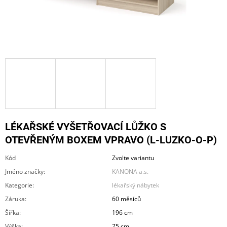
A
J
Í
T
?
HLEDAT
LÉKAŘSKÉ VYŠETŘOVACÍ LŮŽKO S
OTEVŘENÝM BOXEM VPRAVO (L-LUZKO-O-P)
Kód
Zvolte variantu
D
O
Jméno značky
:
KANONA a.s.
P
Kategorie
:
lékařský nábytek
O
R
Záruka
:
60 měsíců
U
Šířka
:
196 cm
Č
U
Výška
:
75 cm