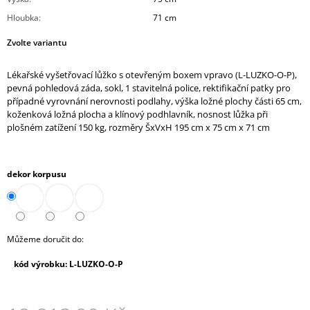
J
Hloubka
:
71 cm
E
M
Zvolte variantu
E
Lékařské vyšetřovací lůžko s otevřeným boxem vpravo (L-LUZKO-O-P),
STŮL
pevná pohledová záda, sokl, 1 stavitelná police, rektifikační patky pro
PRACOVNÍ
případné vyrovnání nerovnosti podlahy, výška ložné plochy části 65 cm,
(A-
koženková ložná plocha a klínový podhlavník, nosnost lůžka při
ST-
plošném zatížení 150 kg, rozměry ŠxVxH 195 cm x 75 cm x 71 cm
01)
7
610,90
Kč
dekor korpusu
Můžeme doručit do:
kód výrobku: L-LUZKO-O-P