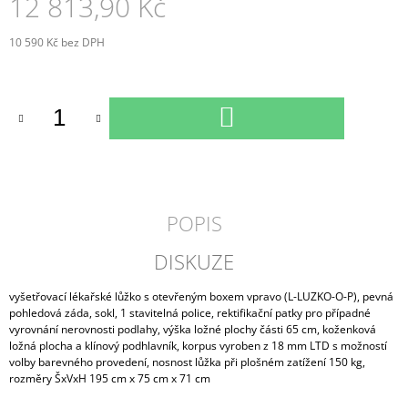
12 813,90 Kč
10 590 Kč bez DPH
Měrná
cena:
DO
KOŠÍKU
POPIS
DISKUZE
vyšetřovací lékařské lůžko s otevřeným boxem vpravo (L-LUZKO-O-P), pevná
pohledová záda, sokl, 1 stavitelná police, rektifikační patky pro případné
vyrovnání nerovnosti podlahy, výška ložné plochy části 65 cm, koženková
ložná plocha a klínový podhlavník, korpus vyroben z 18 mm LTD s možností
volby barevného provedení, nosnost lůžka při plošném zatížení 150 kg,
rozměry ŠxVxH 195 cm x 75 cm x 71 cm