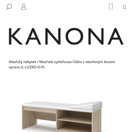
K
Přejít
NÁKUP
M
HLEDAT
na
KOŠÍK
O
PŘIHLÁŠENÍ
ZPĚT
ZPĚT
obsah
Š
Í
C
K
O
P
O
Domů
T
lékařský nábytek
/
lékařské vyšetřovací lůžko s otevřeným boxem
vpravo (L-LUZKO-O-P)
Ř
E
B
U
J
E
T
E
N