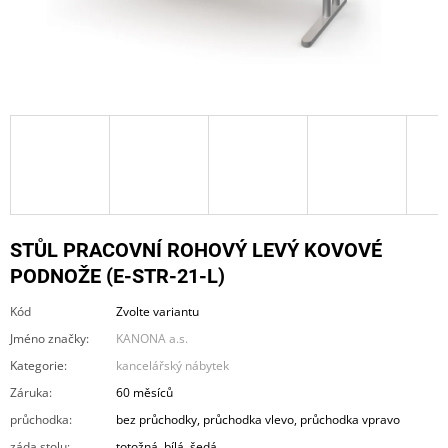
A
J
Í
T
?
HLEDAT
STŮL PRACOVNÍ ROHOVÝ LEVÝ KOVOVÉ
PODNOŽE (E-STR-21-L)
Kód
Zvolte variantu
D
O
Jméno značky
:
KANONA a.s.
P
Kategorie
:
kancelářský nábytek
O
R
Záruka
:
60 měsíců
U
průchodka
:
bez průchodky, průchodka vlevo, průchodka vpravo
Č
U
záda stolu
:
totožná, bílá, šedá