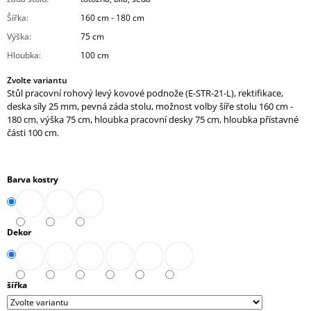
J
Šířka
:
160 cm - 180 cm
E
Výška
:
75 cm
M
E
Hloubka
:
100 cm
Zvolte variantu
STŮL
Stůl pracovní rohový levý kovové podnože (E-STR-21-L), rektifikace,
JEDNACÍ
ROZŠÍŘENÝ
deska síly 25 mm, pevná záda stolu, možnost volby šíře stolu 160 cm -
(A-
180 cm, výška 75 cm, hloubka pracovní desky 75 cm, hloubka přístavné
STJ-
části 100 cm.
02)
10
272,90
Barva kostry
Kč
Dekor
šířka