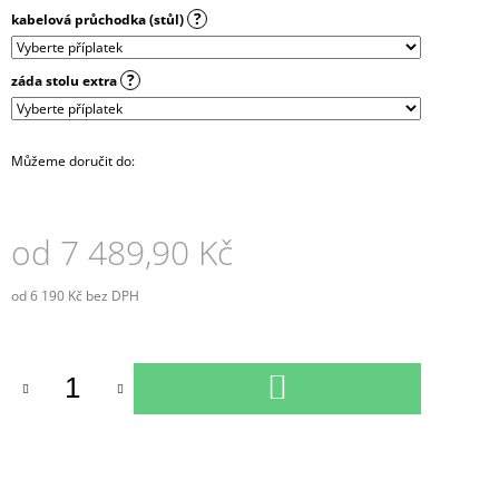
?
kabelová průchodka (stůl)
?
záda stolu extra
Můžeme doručit do:
od
7 489,90 Kč
od
6 190 Kč
bez DPH
Měrná
cena:
DO
KOŠÍKU