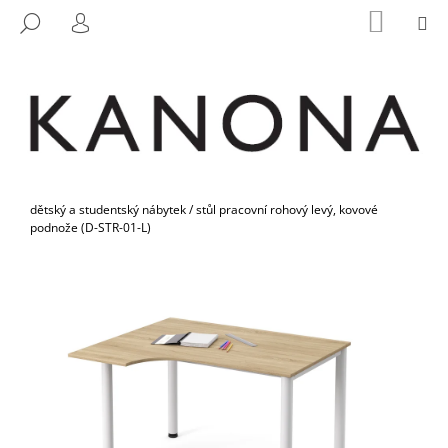
K
Přejít
NÁKUP
M
HLEDAT
na
KOŠÍK
O
PŘIHLÁŠENÍ
ZPĚT
ZPĚT
obsah
Š
Í
C
K
O
P
O
Domů
T
dětský a studentský nábytek
/
stůl pracovní rohový levý, kovové
podnože (D-STR-01-L)
Ř
E
B
U
J
E
T
E
N