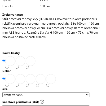
J
Hloubka
:
100 cm
E
M
Zvolte variantu
E
Stůl pracovní rohový levý (D-STR-01-L), kovové trubkové podnože s
rektifikacemi pro vyrovnání nerovnosti podlahy, šíře 100 cm - 160 cm,
hloubka pracovní desky 70 cm, síla pracovní desky 18 mm ohraněna 2
SKŘÍŇ
NÁSTAVNÁ
mm ABS hranou. Rozměry Š x V x H 100 cm - 160 cm x 75 cm x 70 cm,
ROHOVÁ
hloubka přístavné části 100 cm.
OTEVŘENÁ
PRAVÁ
80
CM
Barva kostry
(E-
SKN-
280-
ROH-
Dekor
P)
4
343,90
Kč
šíře
?
kabelová průchodka (stůl)