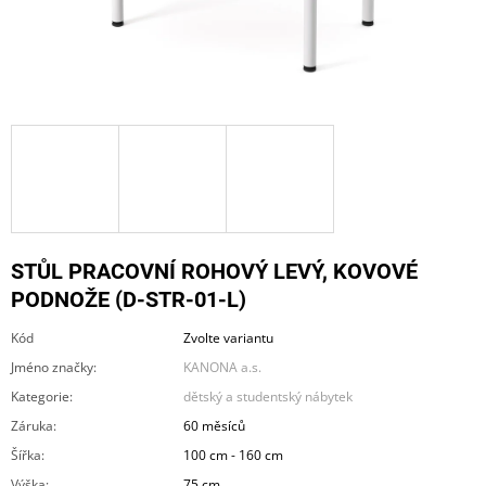
A
J
Í
T
?
HLEDAT
STŮL PRACOVNÍ ROHOVÝ LEVÝ, KOVOVÉ
PODNOŽE (D-STR-01-L)
Kód
Zvolte variantu
D
O
Jméno značky
:
KANONA a.s.
P
Kategorie
:
dětský a studentský nábytek
O
R
Záruka
:
60 měsíců
U
Šířka
:
100 cm - 160 cm
Č
U
Výška
:
75 cm