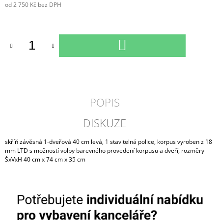
od
2 750 Kč
bez DPH
Měrná
cena:
DO
KOŠÍKU
POPIS
DISKUZE
skříň závěsná 1-dveřová 40 cm levá, 1 stavitelná police, korpus vyroben z 18
mm LTD s možností volby barevného provedení korpusu a dveří, rozměry
ŠxVxH 40 cm x 74 cm x 35 cm