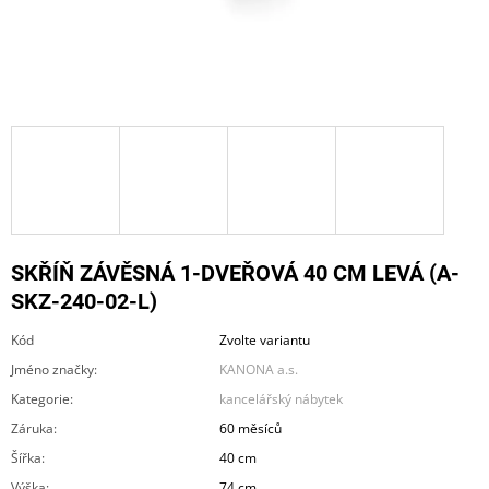
A
J
Í
T
?
HLEDAT
SKŘÍŇ ZÁVĚSNÁ 1-DVEŘOVÁ 40 CM LEVÁ (A-
SKZ-240-02-L)
Kód
Zvolte variantu
D
O
Jméno značky
:
KANONA a.s.
P
Kategorie
:
kancelářský nábytek
O
R
Záruka
:
60 měsíců
U
Šířka
:
40 cm
Č
U
Výška
:
74 cm