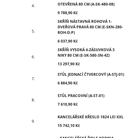
OTEVŘENÁ 80 CM (A-SK-480-08)
9 788,90 Kč
SKŘÍŇ NÁSTAVNÁ ROHOVÁ 1-
DVEŘOVÁ PRAVÁ 80 CM (E-SKN-280-
ROH-D-P)
6 037,90 Kč
SKŘÍŇ VYSOKÁ 4-ZÁSUVKOVÁ 3
NIKY 80 CM (E-SK-580-3N-4Z)
13 297,90 Kč
STŮL JEDNACÍ ČTVERCOVÝ (A-STJ-01)
6 884,90 Kč
STŮL PRACOVNÍ (A-ST-01)
7 610,90 Kč
KANCELÁŘSKÉ KŘESLO 1824 LEI XXL
15 742,10 Kč