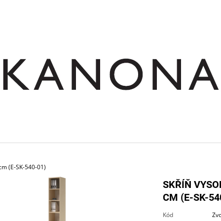
CO POTŘEBUJETE NAJÍT?
HLEDAT
DOPORUČUJEME
 cm (E-SK-540-01)
SKŘÍŇ VYSO
CM (E-SK-54
SKŘÍŇ NÁSTAVNÁ ROHOVÁ OTEVŘENÁ
STŮL JEDNACÍ RO
Kód
Zvo