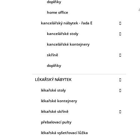
doplňky
home office
c
kancelářský nábytek - řada E
kancelářské stoly
kancelářské kontejnery
skříně
doplňky
LÉKAŘSKÝ NÁBYTEK
lékařské stoly
lékařské kontejnery
lékařské skříně
přebalovací pulty
lékařská vyšetřovací lůžka