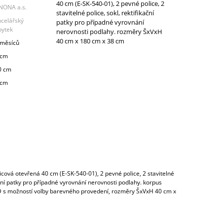
40 cm (E-SK-540-01), 2 pevné police, 2
NONA a.s.
stavitelné police, sokl, rektifikační
ncelářský
patky pro případné vyrovnání
bytek
nerovnosti podlahy. rozměry ŠxVxH
40 cm x 180 cm x 38 cm
 měsíců
 cm
0 cm
 cm
icová otevřená 40 cm (E-SK-540-01), 2 pevné police, 2 stavitelné
kační patky pro případné vyrovnání nerovnosti podlahy. korpus
 s možností volby barevného provedení, rozměry ŠxVxH 40 cm x