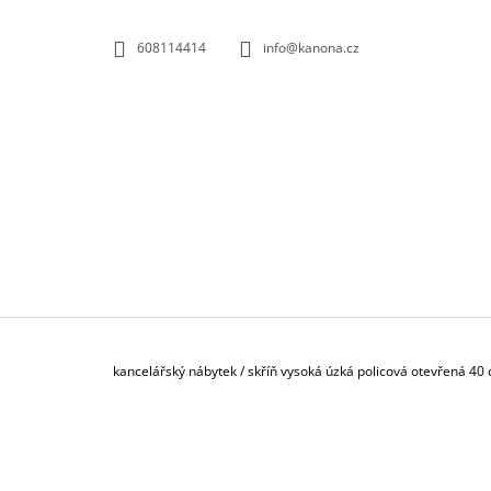
K
Přejít
na
O
ZPĚT
ZPĚT
608114414
info@kanona.cz
obsah
DO
DO
Š
OBCHODU
OBCHODU
Í
K
Domů
kancelářský nábytek
/
skříň vysoká úzká policová otevřená 40
P
O
S
KONTEJNER POJÍZDNÝ 3-ZÁSUVKOVÝ S
T