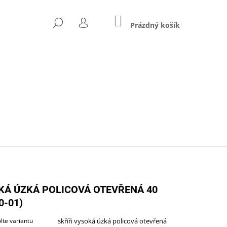
NÁKUPNÍ
HLEDAT
KOŠÍK
Prázdný košík
PŘIHLÁŠENÍ
Následující
KÁ ÚZKÁ POLICOVÁ OTEVŘENÁ 40
0-01)
ZŠÍŘENÝ (A-STJ-02)
lte variantu
skříň vysoká úzká policová otevřená