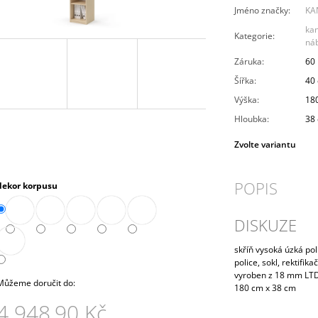
PRAVÁ 80 CM (E-SKN-280-ROH-P)
10 272,90 Kč
Jméno značky
:
KA
4 343,90 Kč
ka
Kategorie
:
ná
Záruka
:
60
Šířka
:
40
Výška
:
18
Hloubka
:
38
Zvolte variantu
POPIS
dekor korpusu
DISKUZE
skříň vysoká úzká pol
police, sokl, rektifi
vyroben z 18 mm LTD
Můžeme doručit do:
180 cm x 38 cm
4 948,90 Kč