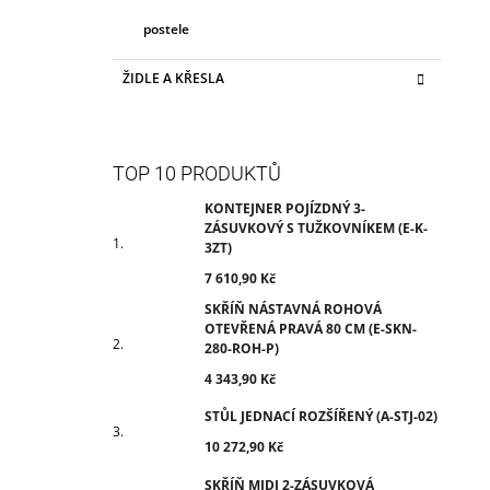
postele
ŽIDLE A KŘESLA
TOP 10 PRODUKTŮ
KONTEJNER POJÍZDNÝ 3-
ZÁSUVKOVÝ S TUŽKOVNÍKEM (E-K-
3ZT)
7 610,90 Kč
SKŘÍŇ NÁSTAVNÁ ROHOVÁ
OTEVŘENÁ PRAVÁ 80 CM (E-SKN-
280-ROH-P)
4 343,90 Kč
STŮL JEDNACÍ ROZŠÍŘENÝ (A-STJ-02)
10 272,90 Kč
SKŘÍŇ MIDI 2-ZÁSUVKOVÁ