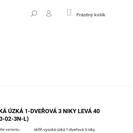
NÁKUPNÍ
HLEDAT
KOŠÍK
Prázdný košík
PŘIHLÁŠENÍ
Následující
KÁ ÚZKÁ 1-DVEŘOVÁ 3 NIKY LEVÁ 40
0-02-3N-L)
ZŠÍŘENÝ (A-STJ-02)
lte variantu
skříň vysoká úzká 1-dveřová 3 niky