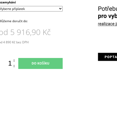
uzamykání
Můžeme doručit do:
od
5 916,90 Kč
od
4 890 Kč
bez DPH
Měrná
ena:
DO KOŠÍKU