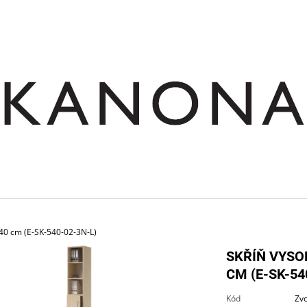
CO POTŘEBUJETE NAJÍT?
HLEDAT
DOPORUČUJEME
 40 cm (E-SK-540-02-3N-L)
SKŘÍŇ VYSO
CM (E-SK-54
SKŘÍŇ NÁSTAVNÁ ROHOVÁ OTEVŘENÁ
STŮL JEDNACÍ RO
Kód
Zvo