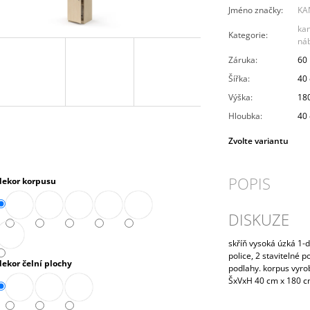
PRAVÁ 80 CM (E-SKN-280-ROH-P)
10 272,90 Kč
Jméno značky
:
KA
4 343,90 Kč
ka
Kategorie
:
ná
Záruka
:
60
Šířka
:
40
Výška
:
18
Hloubka
:
40
Zvolte variantu
POPIS
dekor korpusu
DISKUZE
skříň vysoká úzká 1-d
police, 2 stavitelné p
dekor čelní plochy
podlahy. korpus vyr
ŠxVxH 40 cm x 180 c