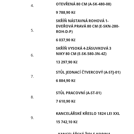
OTEVŘENÁ 80 CM (A-SK-480-08)
9 788,90 Kč
SKŘÍŇ NÁSTAVNÁ ROHOVÁ 1-
DVEŘOVÁ PRAVÁ 80 CM (E-SKN-280-
ROH-D-P)
6 037,90 Kč
SKŘÍŇ VYSOKÁ 4-ZÁSUVKOVÁ 3
NIKY 80 CM (E-SK-580-3N-4Z)
13 297,90 Kč
STŮL JEDNACÍ ČTVERCOVÝ (A-STJ-01)
6 884,90 Kč
STŮL PRACOVNÍ (A-ST-01)
7 610,90 Kč
KANCELÁŘSKÉ KŘESLO 1824 LEI XXL
15 742,10 Kč