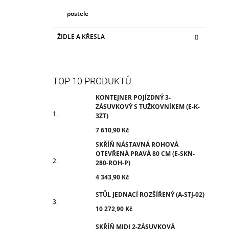
postele
ŽIDLE A KŘESLA
TOP 10 PRODUKTŮ
KONTEJNER POJÍZDNÝ 3-
ZÁSUVKOVÝ S TUŽKOVNÍKEM (E-K-
3ZT)
7 610,90 Kč
SKŘÍŇ NÁSTAVNÁ ROHOVÁ
OTEVŘENÁ PRAVÁ 80 CM (E-SKN-
280-ROH-P)
4 343,90 Kč
STŮL JEDNACÍ ROZŠÍŘENÝ (A-STJ-02)
10 272,90 Kč
SKŘÍŇ MIDI 2-ZÁSUVKOVÁ