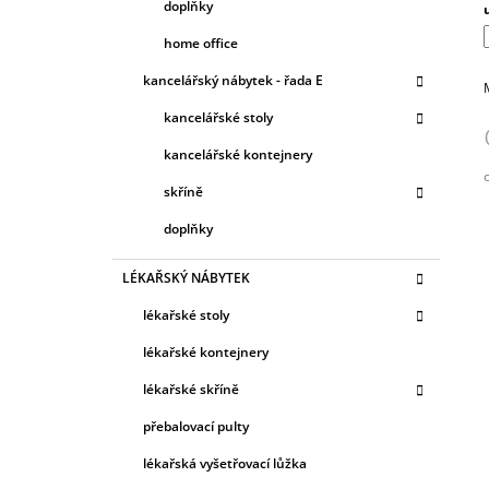
doplňky
home office
kancelářský nábytek - řada E
kancelářské stoly
kancelářské kontejnery
skříně
c
doplňky
LÉKAŘSKÝ NÁBYTEK
lékařské stoly
lékařské kontejnery
lékařské skříně
přebalovací pulty
lékařská vyšetřovací lůžka