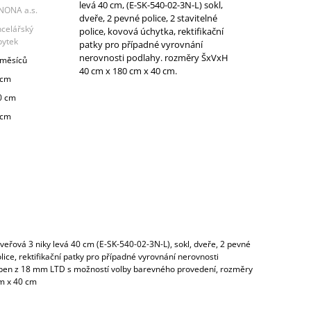
levá 40 cm, (E-SK-540-02-3N-L) sokl,
NONA a.s.
dveře, 2 pevné police, 2 stavitelné
ncelářský
police, kovová úchytka, rektifikační
bytek
patky pro případné vyrovnání
nerovnosti podlahy. rozměry ŠxVxH
 měsíců
40 cm x 180 cm x 40 cm.
 cm
0 cm
 cm
veřová 3 niky levá 40 cm (E-SK-540-02-3N-L), sokl, dveře, 2 pevné
olice, rektifikační patky pro případné vyrovnání nerovnosti
oben z 18 mm LTD s možností volby barevného provedení, rozměry
m x 40 cm