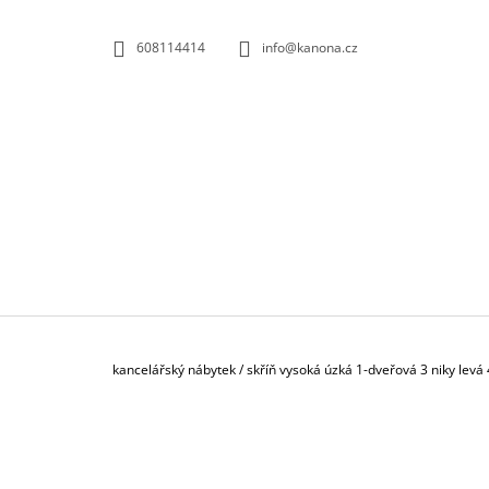
K
Přejít
na
O
ZPĚT
ZPĚT
608114414
info@kanona.cz
obsah
DO
DO
Š
OBCHODU
OBCHODU
Í
K
Domů
kancelářský nábytek
/
skříň vysoká úzká 1-dveřová 3 niky levá
P
O
S
KONTEJNER POJÍZDNÝ 3-ZÁSUVKOVÝ S
T