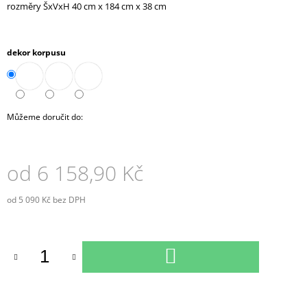
rozměry ŠxVxH 40 cm x 184 cm x 38 cm
J
E
M
E
dekor korpusu
KONTEJNER
POJÍZDNÝ
3-
ZÁSUVKOVÝ
Můžeme doručit do:
S
TUŽKOVNÍKEM
(E-
K-
od
6 158,90 Kč
3ZT)
7
od
5 090 Kč
bez DPH
610,90
Měrná
Kč
cena:
DO
KOŠÍKU