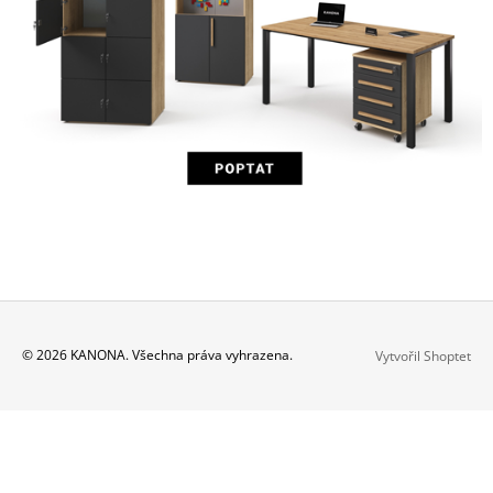
Z
© 2026 KANONA. Všechna práva vyhrazena.
Vytvořil Shoptet
Á
P
A
T