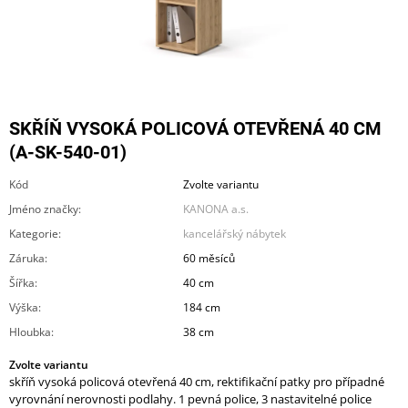
A
J
Í
T
?
SKŘÍŇ VYSOKÁ POLICOVÁ OTEVŘENÁ 40 CM
(A-SK-540-01)
Kód
Zvolte variantu
Jméno značky
:
KANONA a.s.
HLEDAT
Kategorie
:
kancelářský nábytek
Záruka
:
60 měsíců
Šířka
:
40 cm
D
O
Výška
:
184 cm
P
Hloubka
:
38 cm
O
R
Zvolte variantu
U
skříň vysoká policová otevřená 40 cm, rektifikační patky pro případné
Č
vyrovnání nerovnosti podlahy. 1 pevná police, 3 nastavitelné police
U