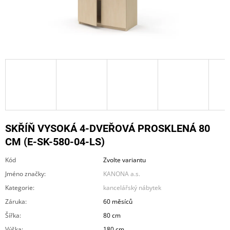
A
J
Í
T
?
HLEDAT
SKŘÍŇ VYSOKÁ 4-DVEŘOVÁ PROSKLENÁ 80
CM (E-SK-580-04-LS)
Kód
Zvolte variantu
D
O
Jméno značky
:
KANONA a.s.
P
Kategorie
:
kancelářský nábytek
O
R
Záruka
:
60 měsíců
U
Šířka
:
80 cm
Č
U
Výška
:
180 cm