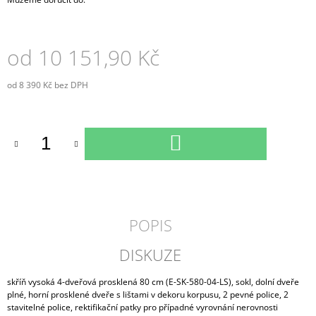
od
10 151,90 Kč
od
8 390 Kč
bez DPH
Měrná
cena:
DO
KOŠÍKU
POPIS
DISKUZE
skříň vysoká 4-dveřová prosklená 80 cm (E-SK-580-04-LS), sokl, dolní dveře
plné, horní prosklené dveře s lištami v dekoru korpusu, 2 pevné police, 2
stavitelné police, rektifikační patky pro případné vyrovnání nerovnosti