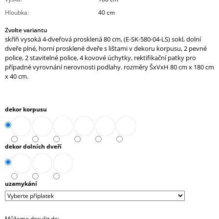
J
Hloubka
:
40 cm
E
M
Zvolte variantu
E
skříň vysoká 4-dveřová prosklená 80 cm, (E-SK-580-04-LS) sokl, dolní
dveře plné, horní prosklené dveře s lištami v dekoru korpusu, 2 pevné
police, 2 stavitelné police, 4 kovové úchytky, rektifikační patky pro
KONTEJNER
POJÍZDNÝ
případné vyrovnání nerovnosti podlahy. rozměry ŠxVxH 80 cm x 180 cm
3-
x 40 cm.
ZÁSUVKOVÝ
S
TUŽKOVNÍKEM
(E-
dekor korpusu
K-
3ZT)
7
610,90
dekor dolních dveří
Kč
uzamykání
Můžeme doručit do: