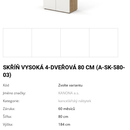
A
J
Í
T
?
SKŘÍŇ VYSOKÁ 4-DVEŘOVÁ 80 CM (A-SK-580-
HLEDAT
03)
Kód
Zvolte variantu
D
Jméno značky
:
KANONA a.s.
O
Kategorie
:
kancelářský nábytek
P
O
Záruka
:
60 měsíců
R
Šířka
:
80 cm
U
Č
Výška
:
184 cm
U