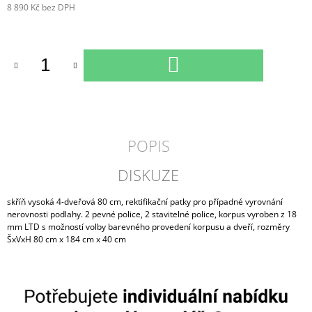
8 890 Kč bez DPH
Měrná
cena:
DO
KOŠÍKU
POPIS
DISKUZE
skříň vysoká 4-dveřová 80 cm, rektifikační patky pro případné vyrovnání
nerovnosti podlahy. 2 pevné police, 2 stavitelné police, korpus vyroben z 18
mm LTD s možností volby barevného provedení korpusu a dveří, rozměry
ŠxVxH 80 cm x 184 cm x 40 cm