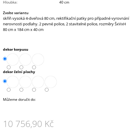
Hloubka
:
40 cm
J
E
Zvolte variantu
M
skříň vysoká 4-dveřová 80 cm, rektifikační patky pro případné vyrovnání
E
nerovnosti podlahy. 2 pevné police, 2 stavitelné police, rozměry ŠxVxH
80 cm x 184 cm x 40 cm
STŮL
PRACOVNÍ
(A-
dekor korpusu
ST-
01)
7
610,90
dekor čelní plochy
Kč
Můžeme doručit do:
10 756,90 Kč