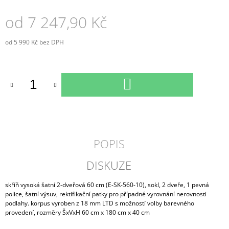
od
7 247,90 Kč
od
5 990 Kč
bez DPH
Měrná
cena:
DO
KOŠÍKU
POPIS
DISKUZE
skříň vysoká šatní 2-dveřová 60 cm (E-SK-560-10), sokl, 2 dveře, 1 pevná
police, šatní výsuv, rektifikační patky pro případné vyrovnání nerovnosti
podlahy. korpus vyroben z 18 mm LTD s možností volby barevného
provedení, rozměry ŠxVxH 60 cm x 180 cm x 40 cm