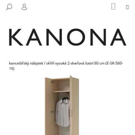
K
Přejít
NÁKUP
M
HLEDAT
na
KOŠÍK
O
PŘIHLÁŠENÍ
ZPĚT
ZPĚT
obsah
Š
Í
C
K
O
P
O
Domů
T
kancelářský nábytek
/
skříň vysoká 2-dveřová šatní 60 cm (E-SK-560-
10)
Ř
E
B
U
J
E
T
E
N