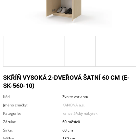
A
J
Í
T
?
HLEDAT
SKŘÍŇ VYSOKÁ 2-DVEŘOVÁ ŠATNÍ 60 CM (E-
SK-560-10)
Kód
Zvolte variantu
D
O
Jméno značky
:
KANONA a.s.
P
Kategorie
:
kancelářský nábytek
O
R
Záruka
:
60 měsíců
U
Šířka
:
60 cm
Č
U
Výška
:
180 cm