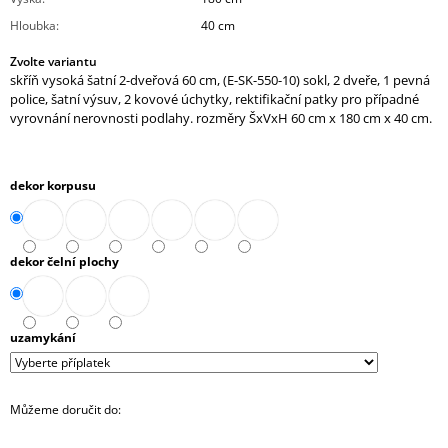
J
Hloubka
:
40 cm
E
M
Zvolte variantu
E
skříň vysoká šatní 2-dveřová 60 cm, (E-SK-550-10) sokl, 2 dveře, 1 pevná
police, šatní výsuv, 2 kovové úchytky, rektifikační patky pro případné
vyrovnání nerovnosti podlahy. rozměry ŠxVxH 60 cm x 180 cm x 40 cm.
SKŘÍŇ
VYSOKÁ
4-
ZÁSUVKOVÁ
dekor korpusu
3
NIKY
80
CM
(E-
dekor čelní plochy
SK-
580-
3N-
4Z)
uzamykání
13
297,90
Kč
Můžeme doručit do: