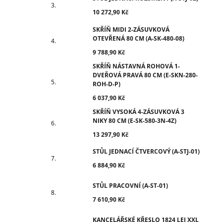
10 272,90 Kč
SKŘÍŇ MIDI 2-ZÁSUVKOVÁ
OTEVŘENÁ 80 CM (A-SK-480-08)
9 788,90 Kč
SKŘÍŇ NÁSTAVNÁ ROHOVÁ 1-
DVEŘOVÁ PRAVÁ 80 CM (E-SKN-280-
ROH-D-P)
6 037,90 Kč
SKŘÍŇ VYSOKÁ 4-ZÁSUVKOVÁ 3
NIKY 80 CM (E-SK-580-3N-4Z)
13 297,90 Kč
STŮL JEDNACÍ ČTVERCOVÝ (A-STJ-01)
6 884,90 Kč
STŮL PRACOVNÍ (A-ST-01)
7 610,90 Kč
KANCELÁŘSKÉ KŘESLO 1824 LEI XXL