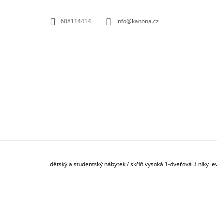
K
Přejít
na
O
ZPĚT
ZPĚT
608114414
info@kanona.cz
obsah
DO
DO
Š
OBCHODU
OBCHODU
Í
K
Domů
dětský a studentský nábytek
/
skříň vysoká 1-dveřová 3 niky l
P
O
S
KONTEJNER POJÍZDNÝ 3-ZÁSUVKOVÝ S
T