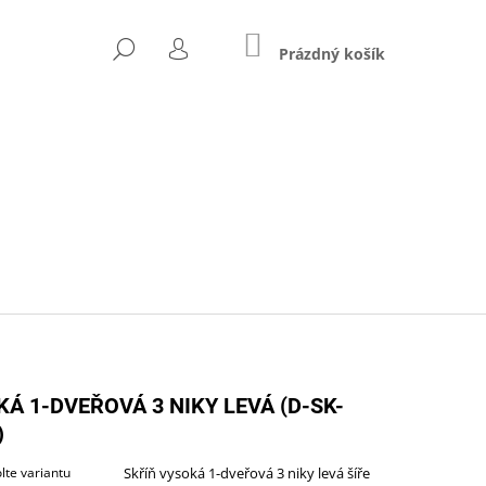
NÁKUPNÍ
HLEDAT
KOŠÍK
Prázdný košík
PŘIHLÁŠENÍ
Následující
Á 1-DVEŘOVÁ 3 NIKY LEVÁ (D-SK-
)
ZŠÍŘENÝ (A-STJ-02)
lte variantu
Skříň vysoká 1-dveřová 3 niky levá šíře