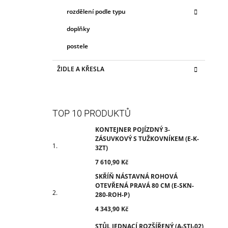
rozdělení podle typu
doplňky
postele
ŽIDLE A KŘESLA
TOP 10 PRODUKTŮ
KONTEJNER POJÍZDNÝ 3-
ZÁSUVKOVÝ S TUŽKOVNÍKEM (E-K-
3ZT)
7 610,90 Kč
SKŘÍŇ NÁSTAVNÁ ROHOVÁ
OTEVŘENÁ PRAVÁ 80 CM (E-SKN-
280-ROH-P)
4 343,90 Kč
STŮL JEDNACÍ ROZŠÍŘENÝ (A-STJ-02)