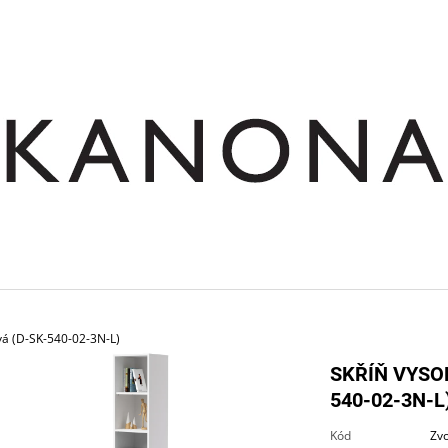
CO POTŘEBUJETE NAJÍT?
HLEDAT
DOPORUČUJEME
evá (D-SK-540-02-3N-L)
SKŘÍŇ VYSOK
540-02-3N-L
SKŘÍŇ NÁSTAVNÁ ROHOVÁ OTEVŘENÁ
STŮL JEDNACÍ RO
Kód
Zvo