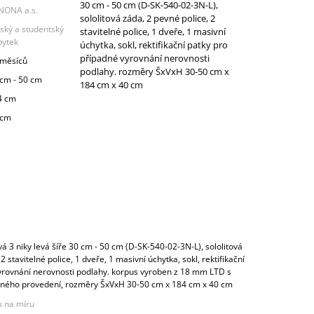
30 cm - 50 cm (D-SK-540-02-3N-L),
NONA a.s.
sololitová záda, 2 pevné police, 2
ský a studentský
stavitelné police, 1 dveře, 1 masivní
bytek
úchytka, sokl, rektifikační patky pro
případné vyrovnání nerovnosti
 měsíců
podlahy. rozměry ŠxVxH 30-50 cm x
 cm - 50 cm
184 cm x 40 cm
4 cm
 cm
á 3 niky levá šíře 30 cm - 50 cm (D-SK-540-02-3N-L), sololitová
2 stavitelné police, 1 dveře, 1 masivní úchytka, sokl, rektifikační
yrovnání nerovnosti podlahy. korpus vyroben z 18 mm LTD s
vného provedení, rozměry ŠxVxH 30-50 cm x 184 cm x 40 cm