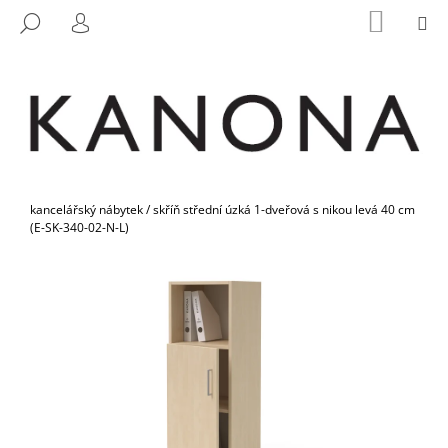
K
Přejít
NÁKUP
M
HLEDAT
na
KOŠÍK
O
PŘIHLÁŠENÍ
ZPĚT
ZPĚT
obsah
Š
Í
C
K
O
P
O
Domů
T
kancelářský nábytek
/
skříň střední úzká 1-dveřová s nikou levá 40 cm
(E-SK-340-02-N-L)
Ř
E
B
U
J
E
T
E
N