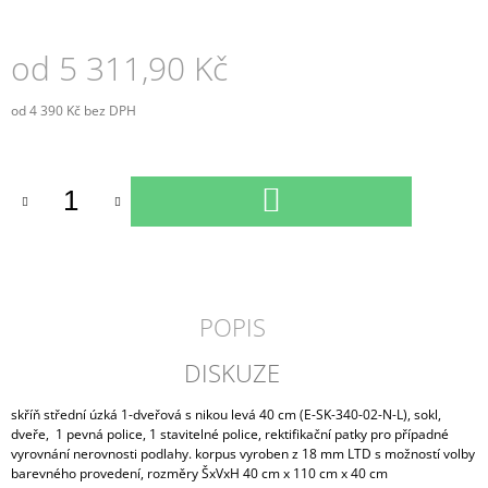
od
5 311,90 Kč
od
4 390 Kč
bez DPH
Měrná
cena:
DO
KOŠÍKU
POPIS
DISKUZE
skříň střední úzká 1-dveřová s nikou levá 40 cm (E-SK-340-02-N-L), sokl,
dveře, 1 pevná police, 1 stavitelné police, rektifikační patky pro případné
vyrovnání nerovnosti podlahy. korpus vyroben z 18 mm LTD s možností volby
barevného provedení, rozměry ŠxVxH 40 cm x 110 cm x 40 cm