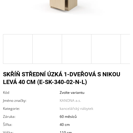
A
J
Í
T
?
HLEDAT
SKŘÍŇ STŘEDNÍ ÚZKÁ 1-DVEŘOVÁ S NIKOU
LEVÁ 40 CM (E-SK-340-02-N-L)
Kód
Zvolte variantu
D
O
Jméno značky
:
KANONA a.s.
P
Kategorie
:
kancelářský nábytek
O
R
Záruka
:
60 měsíců
U
Šířka
:
40 cm
Č
U
Výška
:
110 cm