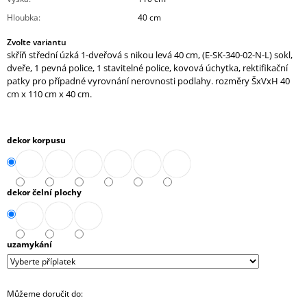
J
Hloubka
:
40 cm
E
M
Zvolte variantu
E
skříň střední úzká 1-dveřová s nikou levá 40 cm, (E-SK-340-02-N-L) sokl,
dveře, 1 pevná police, 1 stavitelné police, kovová úchytka, rektifikační
patky pro případné vyrovnání nerovnosti podlahy. rozměry ŠxVxH 40
SKŘÍŇ
VYSOKÁ
cm x 110 cm x 40 cm.
4-
ZÁSUVKOVÁ
3
NIKY
dekor korpusu
80
CM
(E-
SK-
dekor čelní plochy
580-
3N-
4Z)
13
uzamykání
297,90
Kč
Můžeme doručit do: