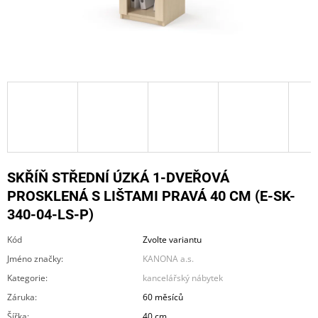
A
J
Í
T
?
HLEDAT
SKŘÍŇ STŘEDNÍ ÚZKÁ 1-DVEŘOVÁ
PROSKLENÁ S LIŠTAMI PRAVÁ 40 CM (E-SK-
340-04-LS-P)
D
O
Kód
Zvolte variantu
P
Jméno značky
:
KANONA a.s.
O
R
Kategorie
:
kancelářský nábytek
U
Záruka
:
60 měsíců
Č
Šířka
:
40 cm
U