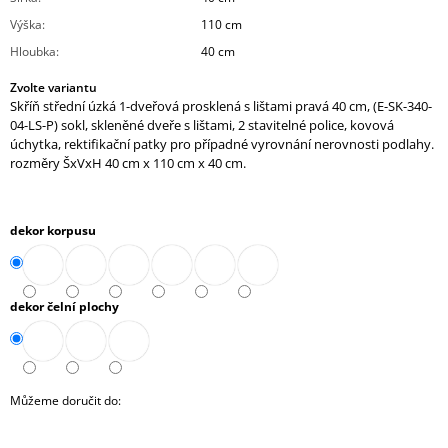
J
Výška
:
110 cm
E
Hloubka
:
40 cm
M
E
Zvolte variantu
Skříň střední úzká 1-dveřová prosklená s lištami pravá 40 cm, (E-SK-340-
SKŘÍŇ
04-LS-P) sokl, skleněné dveře s lištami, 2 stavitelné police, kovová
NÁSTAVNÁ
úchytka, rektifikační patky pro případné vyrovnání nerovnosti podlahy.
ROHOVÁ
rozměry ŠxVxH 40 cm x 110 cm x 40 cm.
1-
DVEŘOVÁ
PRAVÁ
80
dekor korpusu
CM
(E-
SKN-
280-
ROH-
dekor čelní plochy
D-
P)
6
037,90
Kč
Můžeme doručit do: