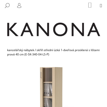
K
Přejít
NÁKUP
M
HLEDAT
na
KOŠÍK
O
PŘIHLÁŠENÍ
ZPĚT
ZPĚT
obsah
Š
Í
C
K
O
P
O
Domů
T
kancelářský nábytek
/
skříň střední úzká 1-dveřová prosklená s lištami
pravá 40 cm (E-SK-340-04-LS-P)
Ř
E
B
U
J
E
T
E
N