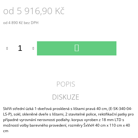
od
5 916,90 Kč
od
4 890 Kč
bez DPH
Měrná
cena:
DO
KOŠÍKU
POPIS
DISKUZE
Skříň střední úzká 1-dveřová prosklená s lištami pravá 40 cm, (E-SK-340-04-
LS-P), sokl, skleněné dveře s lištami, 2 stavitelné police, rektifikační patky pro
případné vyrovnání nerovnosti podlahy. korpus vyroben z 18 mm LTD s
možností volby barevného provedení, rozměry ŠxVxH 40 cm x 110 cm x 40
cm