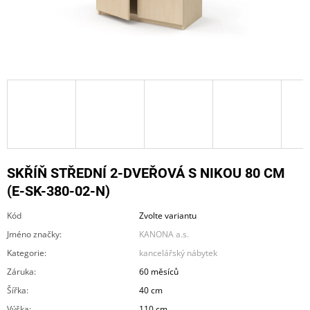
A
J
Í
T
?
HLEDAT
SKŘÍŇ STŘEDNÍ 2-DVEŘOVÁ S NIKOU 80 CM
(E-SK-380-02-N)
Kód
Zvolte variantu
D
O
Jméno značky
:
KANONA a.s.
P
Kategorie
:
kancelářský nábytek
O
R
Záruka
:
60 měsíců
U
Šířka
:
40 cm
Č
U
Výška
:
110 cm