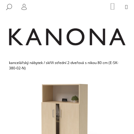
K
Přejít
NÁKUP
M
HLEDAT
na
KOŠÍK
O
PŘIHLÁŠENÍ
ZPĚT
ZPĚT
obsah
Š
Í
C
K
O
P
O
Domů
T
kancelářský nábytek
/
skříň střední 2-dveřová s nikou 80 cm (E-SK-
380-02-N)
Ř
E
B
U
J
E
T
E
N