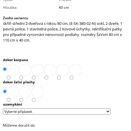
J
Hloubka
:
40 cm
E
M
Zvolte variantu
E
skříň střední 2-dveřová s nikou 80 cm, (E-SK-380-02-N) sokl, 2 dveře, 1
pevná police, 1 stavitelná police, 2 kovové úchytky, rektifikační patky
pro případné vyrovnání nerovnosti podlahy. rozměry ŠxVxH 80 cm x
SKŘÍŇ
MIDI
110 cm x 40 cm.
2-
ZÁSUVKOVÁ
OTEVŘENÁ
80
dekor korpusu
CM
(A-
SK-
480-
dekor čelní plochy
08)
9
788,90
Kč
uzamykání
Můžeme doručit do: