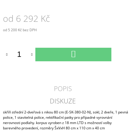
od
6 292 Kč
od
5 200 Kč
bez DPH
Měrná
cena:
DO
KOŠÍKU
POPIS
DISKUZE
skříň střední 2-dveřová s nikou 80 cm (E-SK-380-02-N), sokl, 2 dveře, 1 pevná
police, 1 stavitelná police, rektifikační patky pro případné vyrovnání
nerovnosti podlahy. korpus vyroben z 18 mm LTD s možností volby
barevného provedení, rozměry ŠxVxH 80 cm x 110 cm x 40 cm