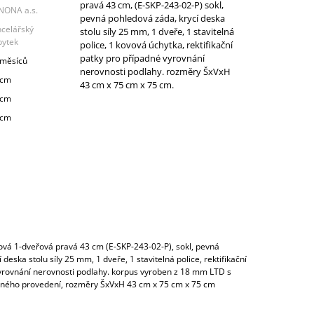
pravá 43 cm, (E-SKP-243-02-P) sokl,
NONA a.s.
pevná pohledová záda, krycí deska
ncelářský
stolu síly 25 mm, 1 dveře, 1 stavitelná
bytek
police, 1 kovová úchytka, rektifikační
patky pro případné vyrovnání
 měsíců
nerovnosti podlahy. rozměry ŠxVxH
 cm
43 cm x 75 cm x 75 cm.
 cm
 cm
ková 1-dveřová pravá 43 cm (E-SKP-243-02-P), sokl, pevná
deska stolu síly 25 mm, 1 dveře, 1 stavitelná police, rektifikační
yrovnání nerovnosti podlahy. korpus vyroben z 18 mm LTD s
vného provedení, rozměry ŠxVxH 43 cm x 75 cm x 75 cm