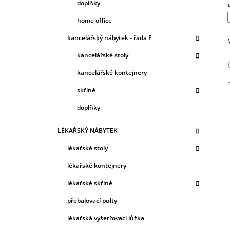
doplňky
home office
kancelářský nábytek - řada E
kancelářské stoly
kancelářské kontejnery
skříně
c
doplňky
LÉKAŘSKÝ NÁBYTEK
lékařské stoly
lékařské kontejnery
lékařské skříně
přebalovací pulty
lékařská vyšetřovací lůžka