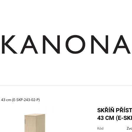
CO POTŘEBUJETE NAJÍT?
HLEDAT
DOPORUČUJEME
á 43 cm (E-SKP-243-02-P)
SKŘÍŇ PŘÍS
43 CM (E-SK
SKŘÍŇ NÁSTAVNÁ ROHOVÁ OTEVŘENÁ
STŮL JEDNACÍ RO
Kód
Zvo