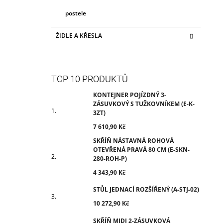
postele
ŽIDLE A KŘESLA
TOP 10 PRODUKTŮ
KONTEJNER POJÍZDNÝ 3-
ZÁSUVKOVÝ S TUŽKOVNÍKEM (E-K-
3ZT)
7 610,90 Kč
SKŘÍŇ NÁSTAVNÁ ROHOVÁ
OTEVŘENÁ PRAVÁ 80 CM (E-SKN-
280-ROH-P)
4 343,90 Kč
STŮL JEDNACÍ ROZŠÍŘENÝ (A-STJ-02)
10 272,90 Kč
SKŘÍŇ MIDI 2-ZÁSUVKOVÁ