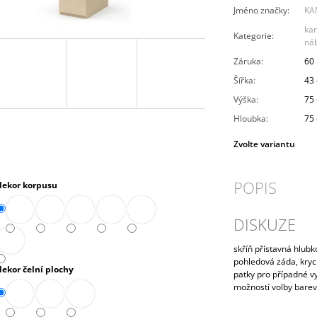
PRAVÁ 80 CM (E-SKN-280-ROH-P)
10 272,90 Kč
Jméno značky
:
KA
4 343,90 Kč
ka
Kategorie
:
ná
Záruka
:
60
Šířka
:
43
Výška
:
75
Hloubka
:
75
Zvolte variantu
POPIS
dekor korpusu
DISKUZE
skříň přístavná hlub
pohledová záda, krycí 
dekor čelní plochy
patky pro případné v
možností volby bare