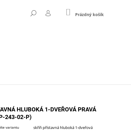
NÁKUPNÍ
HLEDAT
KOŠÍK
Prázdný košík
PŘIHLÁŠENÍ
Následující
TAVNÁ HLUBOKÁ 1-DVEŘOVÁ PRAVÁ
P-243-02-P)
ZŠÍŘENÝ (A-STJ-02)
lte variantu
skříň přístavná hluboká 1-dveřová