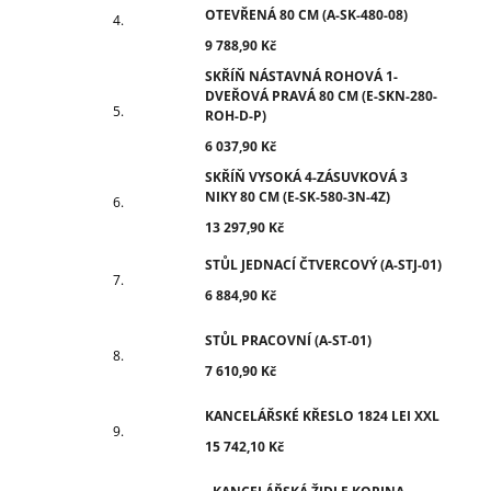
OTEVŘENÁ 80 CM (A-SK-480-08)
9 788,90 Kč
SKŘÍŇ NÁSTAVNÁ ROHOVÁ 1-
DVEŘOVÁ PRAVÁ 80 CM (E-SKN-280-
ROH-D-P)
6 037,90 Kč
SKŘÍŇ VYSOKÁ 4-ZÁSUVKOVÁ 3
NIKY 80 CM (E-SK-580-3N-4Z)
13 297,90 Kč
STŮL JEDNACÍ ČTVERCOVÝ (A-STJ-01)
6 884,90 Kč
STŮL PRACOVNÍ (A-ST-01)
7 610,90 Kč
KANCELÁŘSKÉ KŘESLO 1824 LEI XXL
15 742,10 Kč