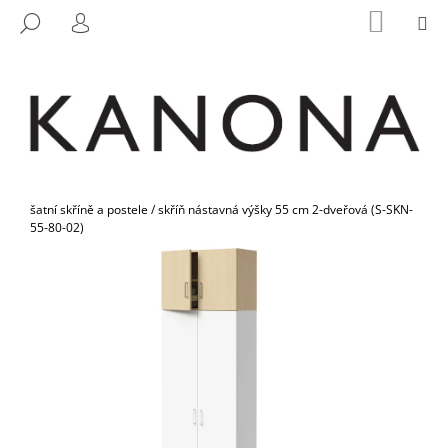
K
Přejít
NÁKUP
M
HLEDAT
na
KOŠÍK
O
PŘIHLÁŠENÍ
ZPĚT
ZPĚT
obsah
Š
Í
C
K
O
P
O
Domů
T
šatní skříně a postele
/
skříň nástavná výšky 55 cm 2-dveřová (S-SKN-
55-80-02)
Ř
E
B
U
J
E
T
E
N