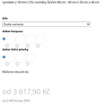
vyroben z 18 mm LTD, rozměry ŠxVxH 80 cm - 90 cm x 55 cm x 40 cm
J
E
M
E
šíře
SKŘÍŇ
dekor korpusu
NÁSTAVNÁ
ROHOVÁ
1-
DVEŘOVÁ
PRAVÁ
dekor čelní plochy
80
CM
(E-
SKN-
280-
Můžeme doručit do:
ROH-
D-
P)
6
od
3 617,90 Kč
037,90
Kč
od
2 990 Kč
bez DPH
Měrná