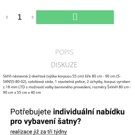
cena:
DO
KOŠÍKU
POPIS
DISKUZE
Skříň nástavná 2-dveřová (výška korpusu 55 cm) šíře 80 cm - 90 cm (S-
SKN55-80-02), sololitová záda, 1 stavitelná police, 2 úchytky, korpus vyroben
z 18 mm LTD s možností volby barevného provedení, rozměry ŠxVxH 80 cm -
90 cm x 55 cm x 40 cm