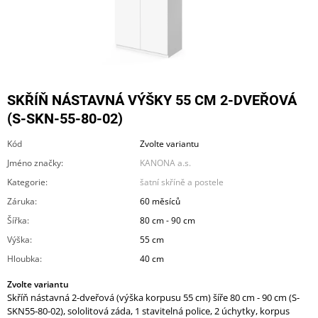
A
J
Í
T
?
SKŘÍŇ NÁSTAVNÁ VÝŠKY 55 CM 2-DVEŘOVÁ
(S-SKN-55-80-02)
Kód
Zvolte variantu
Jméno značky
:
KANONA a.s.
HLEDAT
Kategorie
:
šatní skříně a postele
Záruka
:
60 měsíců
Šířka
:
80 cm - 90 cm
D
O
Výška
:
55 cm
P
Hloubka
:
40 cm
O
R
Zvolte variantu
U
Skříň nástavná 2-dveřová (výška korpusu 55 cm) šíře 80 cm - 90 cm (S-
Č
SKN55-80-02), sololitová záda, 1 stavitelná police, 2 úchytky, korpus
U