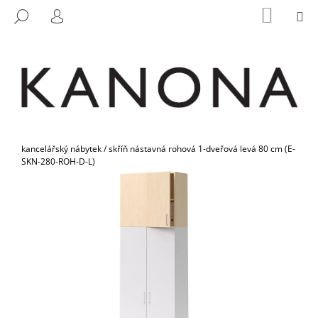
K
Přejít
NÁKUP
M
HLEDAT
na
KOŠÍK
O
PŘIHLÁŠENÍ
ZPĚT
ZPĚT
obsah
Š
Í
C
K
O
P
O
Domů
T
kancelářský nábytek
/
skříň nástavná rohová 1-dveřová levá 80 cm (E-
SKN-280-ROH-D-L)
Ř
E
B
U
J
E
T
E
N