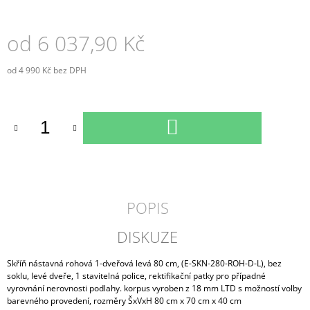
od
6 037,90 Kč
od
4 990 Kč
bez DPH
Měrná
cena:
DO
KOŠÍKU
POPIS
DISKUZE
Skříň nástavná rohová 1-dveřová levá 80 cm, (E-SKN-280-ROH-D-L), bez
soklu, levé dveře, 1 stavitelná police, rektifikační patky pro případné
vyrovnání nerovnosti podlahy. korpus vyroben z 18 mm LTD s možností volby
barevného provedení, rozměry ŠxVxH 80 cm x 70 cm x 40 cm