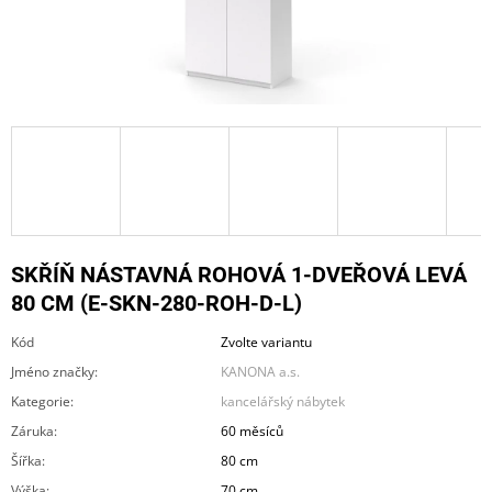
A
J
Í
T
?
HLEDAT
SKŘÍŇ NÁSTAVNÁ ROHOVÁ 1-DVEŘOVÁ LEVÁ
80 CM (E-SKN-280-ROH-D-L)
Kód
Zvolte variantu
D
O
Jméno značky
:
KANONA a.s.
P
Kategorie
:
kancelářský nábytek
O
R
Záruka
:
60 měsíců
U
Šířka
:
80 cm
Č
U
Výška
:
70 cm