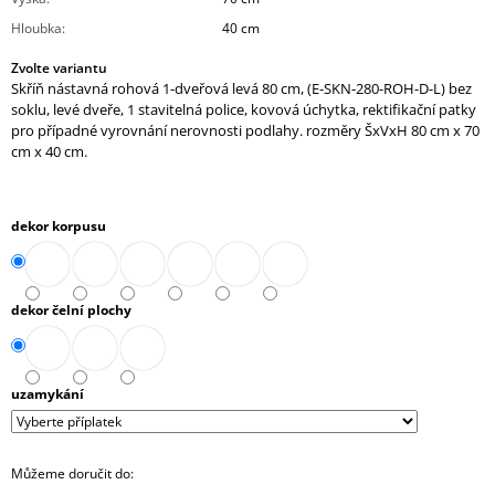
J
Hloubka
:
40 cm
E
M
Zvolte variantu
E
Skříň nástavná rohová 1-dveřová levá 80 cm, (E-SKN-280-ROH-D-L) bez
soklu, levé dveře, 1 stavitelná police, kovová úchytka, rektifikační patky
pro případné vyrovnání nerovnosti podlahy. rozměry ŠxVxH 80 cm x 70
SKŘÍŇ
NÁSTAVNÁ
cm x 40 cm.
ROHOVÁ
OTEVŘENÁ
PRAVÁ
80
dekor korpusu
CM
(E-
SKN-
280-
dekor čelní plochy
ROH-
P)
4
343,90
uzamykání
Kč
Můžeme doručit do: