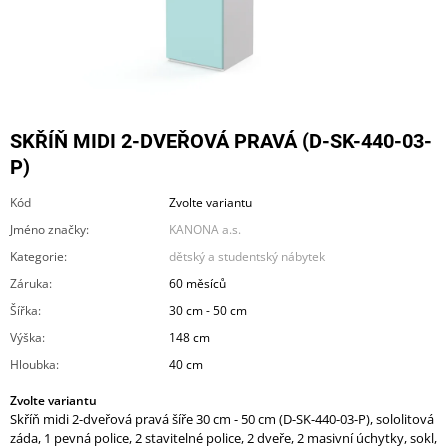
A
J
Í
T
?
SKŘÍŇ MIDI 2-DVEŘOVÁ PRAVÁ (D-SK-440-03-
P)
Kód
Zvolte variantu
Jméno značky
:
KANONA a.s.
HLEDAT
Kategorie
:
dětský a studentský nábytek
Záruka
:
60 měsíců
Šířka
:
30 cm - 50 cm
D
O
Výška
:
148 cm
P
Hloubka
:
40 cm
O
R
Zvolte variantu
U
Skříň midi 2-dveřová pravá šíře 30 cm - 50 cm (D-SK-440-03-P), sololitová
Č
záda, 1 pevná police, 2 stavitelné police, 2 dveře, 2 masivní úchytky, sokl,
U