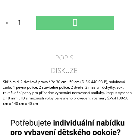
Měrná
cena:
DO
KOŠÍKU
POPIS
DISKUZE
Skříň midi 2-dveřová pravá šíře 30 cm - 50 cm (D-SK-440-03-P), sololitová
záda, 1 pevná police, 2 stavitelné police, 2 dveře, 2 masivní úchytky, sokl,
rektifikační patky pro případné vyrovnání nerovnosti podlahy. korpus vyroben
z 18 mm LTD s možností volby barevného provedení, rozměry ŠxVxH 30-50
cm x 148 cm x 40 cm