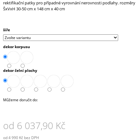
rektifikační patky pro případné vyrovnání nerovnosti podlahy. rozměry
J
ŠxVxH 30-50 cm x 148 cm x 40 cm
E
M
E
šíře
SKŘÍŇ
MIDI
dekor korpusu
2-
ZÁSUVKOVÁ
OTEVŘENÁ
80
CM
dekor čelní plochy
(A-
SK-
480-
08)
9
Můžeme doručit do:
788,90
Kč
od
6 037,90 Kč
od
4 990 Kč
bez DPH