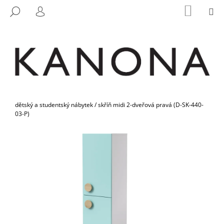
K
Přejít
NÁKUP
M
HLEDAT
na
KOŠÍK
O
PŘIHLÁŠENÍ
ZPĚT
ZPĚT
obsah
Š
Í
C
K
O
P
O
Domů
T
dětský a studentský nábytek
/
skříň midi 2-dveřová pravá (D-SK-440-
03-P)
Ř
E
B
U
J
E
T
E
N