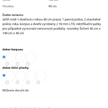
J
Hloubka
:
40 cm
E
M
Zvolte variantu
E
skříň midi 1-dveřová s nikou 40 cm pravá, 1 pevná police, 2 stavitelné
police, nika, korpus a dveře vyrobeny z 18 mm LTD, rektifikační patky
pro případné vyrovnání nerovnosti podlahy. rozměry ŠxVxH 40 cm x
STŮL
PRACOVNÍ
149 cm x 40 cm
(A-
ST-
01)
dekor korpusu
7
610,90
Kč
dekor čelní plochy
Můžeme doručit do: