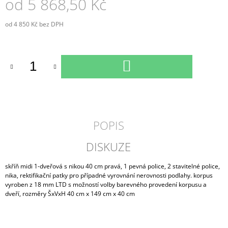
od
5 868,50 Kč
od
4 850 Kč
bez DPH
Měrná
cena:
DO
KOŠÍKU
POPIS
DISKUZE
skříň midi 1-dveřová s nikou 40 cm pravá, 1 pevná police, 2 stavitelné police,
nika, rektifikační patky pro případné vyrovnání nerovnosti podlahy. korpus
vyroben z 18 mm LTD s možností volby barevného provedení korpusu a
dveří, rozměry ŠxVxH 40 cm x 149 cm x 40 cm