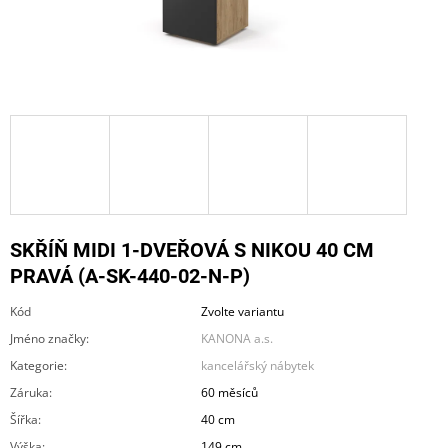
A
J
Í
T
?
HLEDAT
SKŘÍŇ MIDI 1-DVEŘOVÁ S NIKOU 40 CM
PRAVÁ (A-SK-440-02-N-P)
Kód
Zvolte variantu
D
O
Jméno značky
:
KANONA a.s.
P
Kategorie
:
kancelářský nábytek
O
R
Záruka
:
60 měsíců
U
Šířka
:
40 cm
Č
U
Výška
:
149 cm