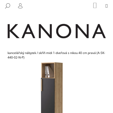
K
Přejít
NÁKUP
M
HLEDAT
na
KOŠÍK
O
PŘIHLÁŠENÍ
ZPĚT
ZPĚT
obsah
Š
Í
C
K
O
P
O
Domů
T
kancelářský nábytek
/
skříň midi 1-dveřová s nikou 40 cm pravá (A-SK-
440-02-N-P)
Ř
E
B
U
J
E
T
E
N