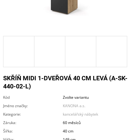
A
J
Í
T
?
HLEDAT
SKŘÍŇ MIDI 1-DVEŘOVÁ 40 CM LEVÁ (A-SK-
440-02-L)
Kód
Zvolte variantu
D
O
Jméno značky
:
KANONA a.s.
P
Kategorie
:
kancelářský nábytek
O
R
Záruka
:
60 měsíců
U
Šířka
:
40 cm
Č
U
Výška
:
149 cm