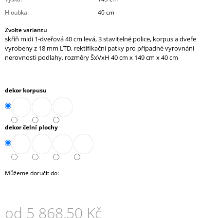
J
Hloubka
:
40 cm
E
M
Zvolte variantu
E
skříň midi 1-dveřová 40 cm levá, 3 stavitelné police, korpus a dveře
vyrobeny z 18 mm LTD, rektifikační patky pro případné vyrovnání
nerovnosti podlahy. rozměry ŠxVxH 40 cm x 149 cm x 40 cm
STŮL
JEDNACÍ
ČTVERCOVÝ
(A-
dekor korpusu
STJ-
01)
6
884,90
dekor čelní plochy
Kč
Můžeme doručit do:
od
5 868,50 Kč