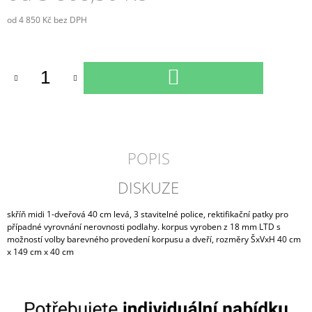
od
4 850 Kč
bez DPH
Měrná
cena:
DO
KOŠÍKU
POPIS
DISKUZE
skříň midi 1-dveřová 40 cm levá, 3 stavitelné police, rektifikační patky pro
případné vyrovnání nerovnosti podlahy. korpus vyroben z 18 mm LTD s
možností volby barevného provedení korpusu a dveří, rozměry ŠxVxH 40 cm
x 149 cm x 40 cm