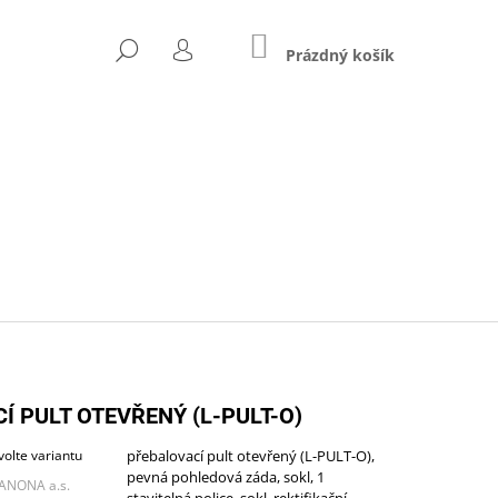
NÁKUPNÍ
HLEDAT
KOŠÍK
Prázdný košík
PŘIHLÁŠENÍ
Následující
Í PULT OTEVŘENÝ (L-PULT-O)
volte variantu
přebalovací pult otevřený (L-PULT-O),
pevná pohledová záda, sokl, 1
ZŠÍŘENÝ (A-STJ-02)
ANONA a.s.
stavitelná police, sokl, rektifikační