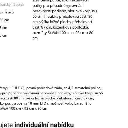
ékařský nábytek
patky pro případné vyrovnání
nerovnosti podlahy, hloubka korpusu
0 měsíců
55 cm, hloubka přebalovací části 80
00 cm
cm, výška ložné plochy přebalovací
části 87 cm, koženková podložka,
3 cm
rozměry ŠxVxH 100 cm x 93 cm x 80
0 cm
cm
řený (L-PULT-O), pevná pohledová záda, sokl, 1 stavitelná police,
tky pro případné vyrovnání nerovnosti podlahy, hloubka korpusu 55
cí části 80 cm, výška ložné plochy přebalovací části 87 cm,
 korpus vyroben z 18 mm LTD s možností volby barevného
ŠxVxH 100 cm x 93 cm x 80 cm