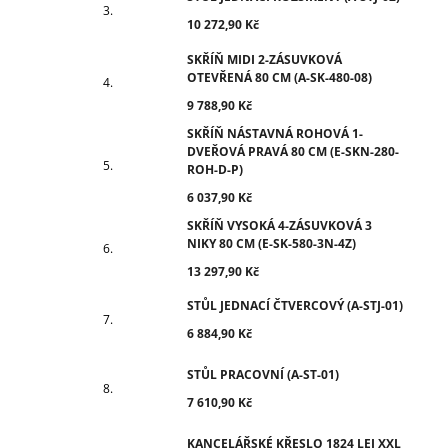
10 272,90 Kč
SKŘÍŇ MIDI 2-ZÁSUVKOVÁ
OTEVŘENÁ 80 CM (A-SK-480-08)
9 788,90 Kč
SKŘÍŇ NÁSTAVNÁ ROHOVÁ 1-
DVEŘOVÁ PRAVÁ 80 CM (E-SKN-280-
ROH-D-P)
6 037,90 Kč
SKŘÍŇ VYSOKÁ 4-ZÁSUVKOVÁ 3
NIKY 80 CM (E-SK-580-3N-4Z)
13 297,90 Kč
STŮL JEDNACÍ ČTVERCOVÝ (A-STJ-01)
6 884,90 Kč
STŮL PRACOVNÍ (A-ST-01)
7 610,90 Kč
KANCELÁŘSKÉ KŘESLO 1824 LEI XXL