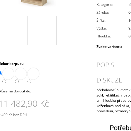
PRAVÁ 80 CM (E-SKN-280-ROH-P)
10 272,90 Kč
Kategorie
:
l
4 343,90 Kč
Záruka
:
6
Šířka
:
1
Výška
:
9
Hloubka
:
8
Zvolte variantu
POPIS
dekor korpusu
DISKUZE
přebalovací pult otev
Můžeme doručit do:
sokl, rektifikační pa
11 482,90 Kč
cm, hloubka přebalova
koženková podložka,
provedení, rozměry 
9 490 Kč bez DPH
Měrná
ena: