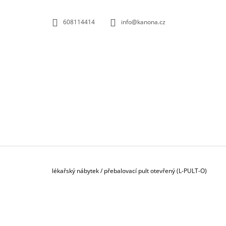
K
Přejít
na
O
ZPĚT
ZPĚT
608114414
info@kanona.cz
obsah
DO
DO
Š
OBCHODU
OBCHODU
Í
K
Domů
lékařský nábytek
/
přebalovací pult otevřený (L-PULT-O)
P
O
S
KONTEJNER POJÍZDNÝ 3-ZÁSUVKOVÝ S
T