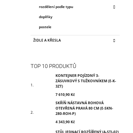
rozdělení podle typu
doplňky
postele
ŽIDLE A KŘESLA
TOP 10 PRODUKTŮ
KONTEJNER POJÍZDNÝ 3-
ZÁSUVKOVÝ S TUŽKOVNÍKEM (E-K-
3ZT)
7 610,90 Kč
SKŘÍŇ NÁSTAVNÁ ROHOVÁ
OTEVŘENÁ PRAVÁ 80 CM (E-SKN-
280-ROH-P)
4 343,90 Kč
STŮL JEDNACÍ ROZŠÍŘENÝ (A-STJ-02)