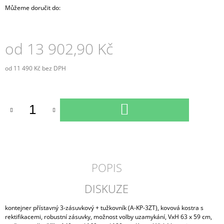
Můžeme doručit do:
od
13 902,90 Kč
od
11 490 Kč
bez DPH
Měrná
cena:
DO
KOŠÍKU
POPIS
DISKUZE
kontejner přístavný 3-zásuvkový + tužkovník (A-KP-3ZT), kovová kostra s
rektifikacemi, robustní zásuvky, možnost volby uzamykání, VxH 63 x 59 cm,