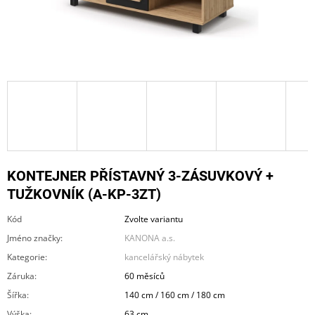
A
J
Í
T
?
HLEDAT
KONTEJNER PŘÍSTAVNÝ 3-ZÁSUVKOVÝ +
TUŽKOVNÍK (A-KP-3ZT)
Kód
Zvolte variantu
D
O
Jméno značky
:
KANONA a.s.
P
Kategorie
:
kancelářský nábytek
O
R
Záruka
:
60 měsíců
U
Šířka
:
140 cm / 160 cm / 180 cm
Č
U
Výška
:
63 cm