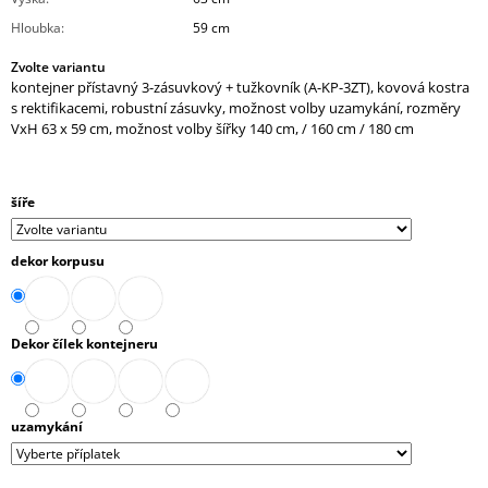
J
Hloubka
:
59 cm
E
M
Zvolte variantu
E
kontejner přístavný 3-zásuvkový + tužkovník (A-KP-3ZT), kovová kostra
s rektifikacemi, robustní zásuvky, možnost volby uzamykání, rozměry
VxH 63 x 59 cm, možnost volby šířky 140 cm, / 160 cm / 180 cm
KONTEJNER
POJÍZDNÝ
3-
ZÁSUVKOVÝ
šíře
S
TUŽKOVNÍKEM
(E-
K-
dekor korpusu
3ZT)
7
610,90
Kč
Dekor čílek kontejneru
uzamykání