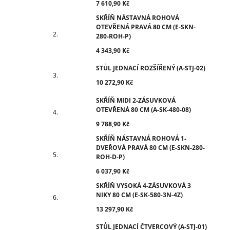
7 610,90 Kč
SKŘÍŇ NÁSTAVNÁ ROHOVÁ
OTEVŘENÁ PRAVÁ 80 CM (E-SKN-
280-ROH-P)
4 343,90 Kč
STŮL JEDNACÍ ROZŠÍŘENÝ (A-STJ-02)
10 272,90 Kč
SKŘÍŇ MIDI 2-ZÁSUVKOVÁ
OTEVŘENÁ 80 CM (A-SK-480-08)
9 788,90 Kč
SKŘÍŇ NÁSTAVNÁ ROHOVÁ 1-
DVEŘOVÁ PRAVÁ 80 CM (E-SKN-280-
ROH-D-P)
6 037,90 Kč
SKŘÍŇ VYSOKÁ 4-ZÁSUVKOVÁ 3
NIKY 80 CM (E-SK-580-3N-4Z)
13 297,90 Kč
STŮL JEDNACÍ ČTVERCOVÝ (A-STJ-01)