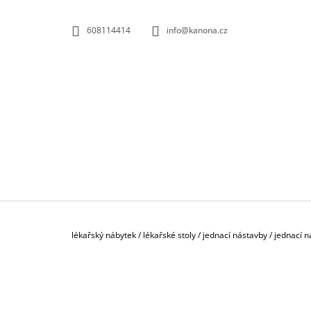
K
Přejít
na
O
ZPĚT
ZPĚT
608114414
info@kanona.cz
obsah
DO
DO
Š
OBCHODU
OBCHODU
Í
K
Domů
lékařský nábytek
/
lékařské stoly
/
jednací nástavby
/
jednací n
P
O
S
KONTEJNER POJÍZDNÝ 3-ZÁSUVKOVÝ S
T