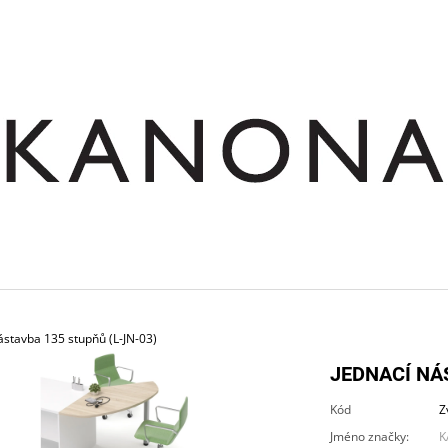
CO POTŘEBUJETE NAJÍT?
HLEDAT
DOPORUČUJEME
ástavba 135 stupňů (L-JN-03)
JEDNACÍ NÁ
Kód
Z
SKŘÍŇ NÁSTAVNÁ ROHOVÁ OTEVŘENÁ
STŮL JEDNACÍ RO
Jméno značky
:
K