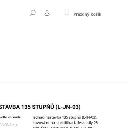
NÁKUPNÍ
HLEDAT
KOŠÍK
Prázdný košík
PŘIHLÁŠENÍ
Následující
STAVBA 135 STUPŇŮ (L-JN-03)
volte variantu
Jednací nástavba 135 stupňů (L-JN-03),
kovová noha s rektifikací, deska síly 25
ZŠÍŘENÝ (A-STJ-02)
ANONA a.s.
mm, ŠxVxH 128 cm x 75 cm x 71 cm.