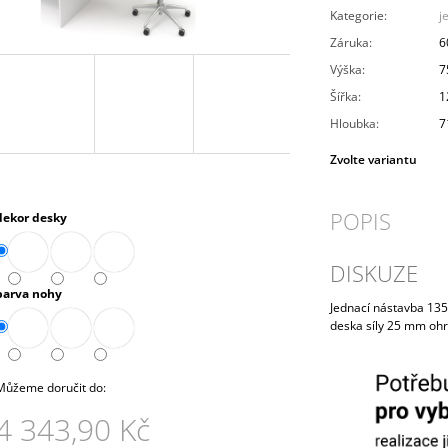
PRAVÁ 80 CM (E-SKN-280-ROH-P)
10 272,90 Kč
Kategorie
:
j
4 343,90 Kč
Záruka
:
6
Výška
:
7
Šířka
:
1
Hloubka
:
7
Zvolte variantu
POPIS
dekor desky
DISKUZE
barva nohy
Jednací nástavba 135 
deska síly 25 mm oh
Můžeme doručit do:
4 343,90 Kč