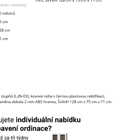
ednací nástavby
0 měsíců
5 cm
28 cm
1 cm
stupňů (L-JN-03), kovová noha s černou plastovou rektifikací,
raněna dokola 2 mm ABS hranou, ŠxVxH 128 cm x 75 cm x 71 cm.